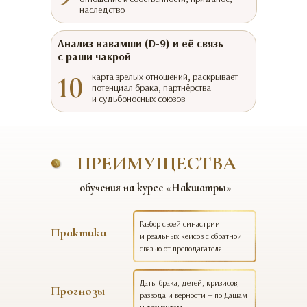
наследство
Анализ навамши (D-9) и её связь
с раши чакрой
10
карта зрелых отношений, раскрывает
потенциал брака, партнёрства
и судьбоносных союзов
ПРЕИМУЩЕСТВА
обучения на курсе «Накшатры»
Разбор своей синастрии
Практика
и реальных кейсов с обратной
связью от преподавателя
Даты брака, детей, кризисов,
Прогнозы
развода и верности — по Дашам