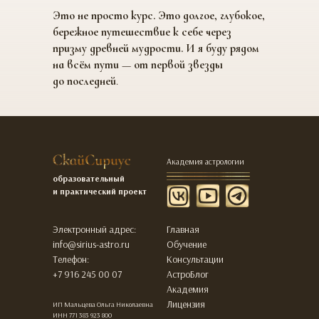
Это не просто курс. Это долгое, глубокое,
бережное путешествие к себе через
призму древней мудрости. И я буду рядом
на всём пути — от первой звезды
до последней
.
Академия астрологии
образовательный
и практический проект
Электронный адрес:
Главная
info@sirius-astro.ru
Обучение
Телефон:
Консультации
+7 916 245 00 07
АстроБлог
Академия
Лицензия
ИП Мальцева Ольга Николаевна
ИНН 771 383 923 800