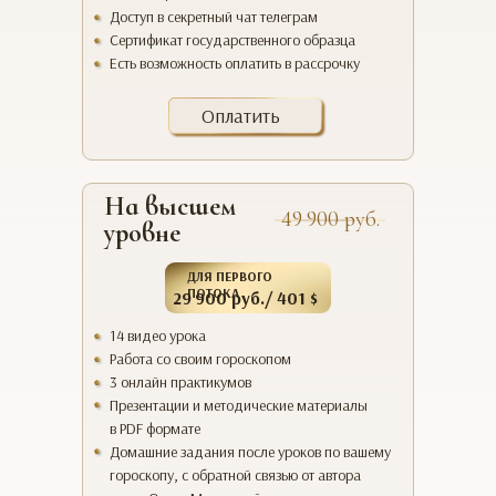
Доступ в секретный чат телеграм
Сертификат государственного образца
Есть возможность оплатить в рассрочку
Оплатить
На высшем
49 900 руб.
уровне
ДЛЯ ПЕРВОГО
ПОТОКА
29 900 руб./ 401 $
14 видео урока
Работа со своим гороскопом
3 онлайн практикумов
Презентации и методические материалы
в PDF формате
Домашние задания после уроков по вашему
гороскопу, с обратной связью от автора