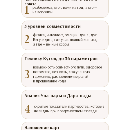
союза
1
разберётесь, кто с вами на год, а кто —
на всю жизнь
5 уровней совместимости
2
физика, интеллект, эмоции, душа, дух.
Вы увидите, где у вас полный контакт,
а где — вечные ссоры
Технику Кутов, до 36 параметров
возможность совместного пути, здоровое
3
потомство, верность, сексуальную
гармонию, распределение ролей
и процветание Рода
Анализ Упа-пады и Дара-пады
4
скрытые показатели партнёрства, которые
не видны при поверхностном взгляде
Наложение карт