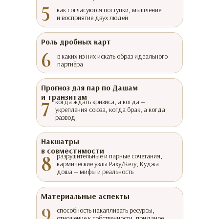
5
как согласуются поступки, мышление
и восприятие двух людей
Роль дробных карт
6
в каких из них искать образ идеального
партнёра
Прогноз для пар по Дашам
и транзитам
7
когда ждать кризиса, а когда —
укрепления союза, когда брак, а когда
развод
Накшатры
в совместимости
8
разрушительные и парные сочетания,
кармические узлы Раху/Кету, Куджа
доша — мифы и реальность
Материальные аспекты
9
способность накапливать ресурсы,
отношение к собственности, приданое,