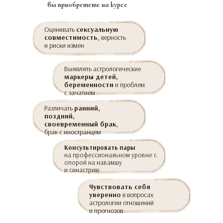
вы приобретете на курсе
Оценивать
сексуальную
совместимость
, верность
и риски измен
Выявлять астрологические
маркеры детей,
беременности
и проблем
с зачатием
Различать
ранний,
поздний,
своевременный брак
,
брак с иностранцем
Консультировать пары
на профессиональном уровне с
опорой на навамшу
и синастрию
Чувствовать себя
уверенно
в вопросах
астрологии отношений
и прогнозов