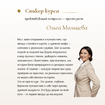
Спикер курса
практикующий астролог — прогнозист
Ольга Мальцева
Мы с вами отправимся в путешествие, где
звёзды становятся картой, а древние мифы —
ключами к реальным судьбам. Шаг за шагом,
неделя за неделей мы будем погружаться
в мир лунных стоянок: разбирать символы,
знакомиться с божествами, прослеживать, как
истории богов превращаются в сценарии нашей
жизни. И главное — каждую теорию мы сразу
проверим на практике, на реальных гороскопах,
на ваших собственных историях.
Это не просто курс. Это долгое, глубокое,
бережное путешествие к себе через призму
древней мудрости. И я буду рядом на всём
пути — от первой звезды до последней.