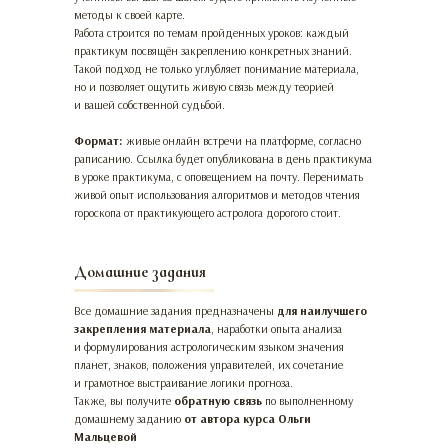
методы к своей карте.
Работа строится по темам пройденных уроков: каждый
практикум посвящён закреплению конкретных знаний.
Такой подход не только углубляет понимание материала,
но и позволяет ощутить живую связь между теорией
и вашей собственной судьбой.
Формат:
живые онлайн встречи на платформе, согласно
раписанию. Ссылка будет опубликована в день практикума
в уроке практикума, с оповещением на почту. Перенимать
живой опыт использования алгоритмов и методов чтения
гороскопа от практикующего астролога дорогого стоит.
Домашние задания
Все домашние задания предназначены
для наилучшего
закрепления материала
, наработки опыта анализа
и формулирования астрологическим языком значения
планет, знаков, положения управителей, их сочетание
и грамотное выстраивание логики прогноза.
Также, вы получите
обратную связь
по выполненному
домашнему заданию
от автора курса Ольги
Мальцевой