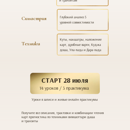
и транзитам
Глубокий анализ 5
Синастрия
уровней совместимости
Куты, накшатры, наложение
Техники
карт, дробные варги, Куджа
доша, Упа-пада и Дара-пада
СТАРТ 28 июля
14 уроков / 3 практикума
Уроки в записи и живые онлайн практикумы
Получите все описания, трактовки и комбинации чтения
карт прогностика по техниками вимшоттари даша
и транзиты