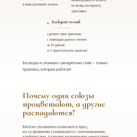
в повседневной жизни
по всему интернету
трактовки
Каждый ученик
сделает свои прогнозы
с помощью разных техник
за 14 уроков
и 3 практических занятий
Без воды и сложных санскритских схем — только
практика, которая работает
Почему одни союзы
процветают, а другие
распадаются?
Многие отношения начинаются ярко,
но со временем сталкиваются с непониманием,
конфликтами, разными жизненными ценностями