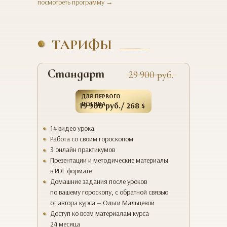
посмотреть программу →
ТАРИФЫ
Стандарт
29 900 руб.
ДЛЯ ПЕРВОГО
ПОТОКА
19 900 руб./ 268 $
14 видео урока
Работа со своим гороскопом
3 онлайн практикумов
Презентации и методические материалы
в PDF формате
Домашние задания после уроков
по вашему гороскопу, с обратной связью
от автора курса — Ольги Мальцевой
Доступ ко всем материалам курса
24 месяца