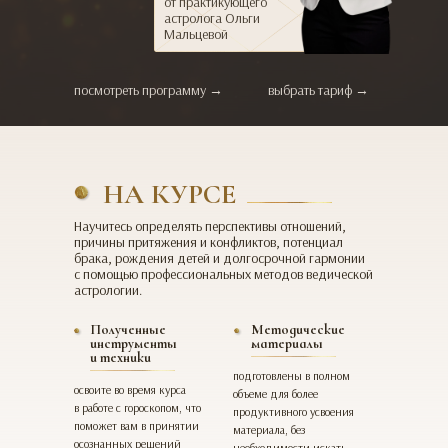
от практикующего
астролога Ольги
Мальцевой
посмотреть программу →
выбрать тариф →
НА КУРСЕ
Научитесь определять перспективы отношений,
причины притяжения и конфликтов, потенциал
брака, рождения детей и долгосрочной гармонии
с помощью профессиональных методов ведической
астрологии.
Полученные
Методические
инструменты
материалы
и техники
подготовлены в полном
освоите во время курса
объеме для более
в работе с гороскопом, что
продуктивного усвоения
поможет вам в принятии
материала, без
осознанных решений
необходимости искать