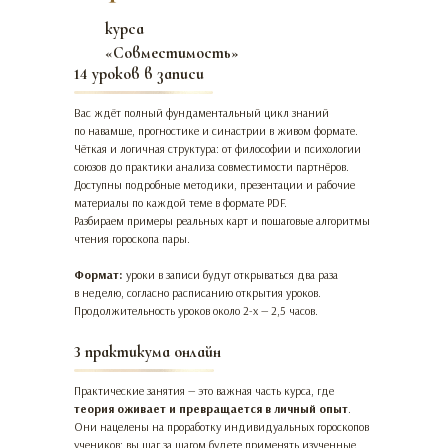
курса
«Совместимость»
14 уроков в записи
Вас ждёт полный фундаментальный цикл знаний
по навамше, прогностике и синастрии в живом формате.
Чёткая и логичная структура: от философии и психологии
союзов до практики анализа совместимости партнёров.
Доступны подробные методики, презентации и рабочие
материалы по каждой теме в формате PDF.
Разбираем примеры реальных карт и пошаговые алгоритмы
чтения гороскопа пары.
Формат:
уроки в записи будут открываться два раза
в неделю, согласно расписанию открытия уроков.
Продолжительность уроков около 2-х — 2,5 часов.
3 практикума онлайн
Практические занятия — это важная часть курса, где
теория оживает и превращается в личный опыт
.
Они нацелены на проработку индивидуальных гороскопов
учеников: вы шаг за шагом будете применять изученные