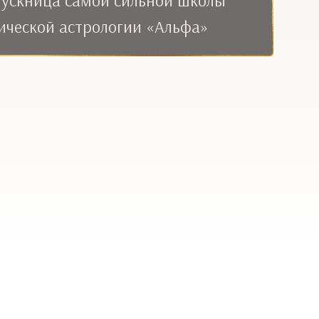
ускница самой сильной школы
ической астрологии «Альфа»